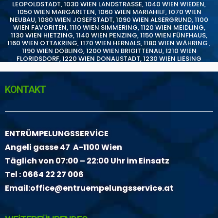
LEOPOLDSTADT
,
1030 WIEN LANDSTRASSE
,
1040 WIEN WIEDEN
,
1050 WIEN MARGARETEN
,
1060 WIEN MARIAHILF
,
1070 WIEN
NEUBAU
,
1080 WIEN JOSEFSTADT
,
1090 WIEN ALSERGRUND
,
1100
WIEN FAVORITEN
,
1110 WIEN SIMMERING
,
1120 WIEN MEIDLING
,
1130 WIEN HIETZING
,
1140 WIEN PENZING
,
1150 WIEN FÜNFHAUS
,
1160 WIEN OTTAKRING
,
1170 WIEN HERNALS
,
1180 WIEN WÄHRING
,
1190 WIEN DÖBLING
,
1200 WIEN BRIGITTENAU
,
1210 WIEN
FLORIDSDORF
,
1220 WIEN DONAUSTADT
,
1230 WIEN LIESING
KONTAKT
ENTRÜMPELUNGSSERVİCE
Angeli gasse 47 A-1100 Wien
Täglich von 07:00 – 22:00 Uhr im Einsatz
Tel :
0664 22 27 006
Email:
office@entruempelungsservice.at