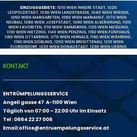
EINZUGSGEBIETE:
1010 WIEN INNERE STADT
,
1020
LEOPOLDSTADT
,
1030 WIEN LANDSTRASSE
,
1040 WIEN WIEDEN
,
1050 WIEN MARGARETEN
,
1060 WIEN MARIAHILF
,
1070 WIEN
NEUBAU
,
1080 WIEN JOSEFSTADT
,
1090 WIEN ALSERGRUND
,
1100
WIEN FAVORITEN
,
1110 WIEN SIMMERING
,
1120 WIEN MEIDLING
,
1130 WIEN HIETZING
,
1140 WIEN PENZING
,
1150 WIEN FÜNFHAUS
,
1160 WIEN OTTAKRING
,
1170 WIEN HERNALS
,
1180 WIEN WÄHRING
,
1190 WIEN DÖBLING
,
1200 WIEN BRIGITTENAU
,
1210 WIEN
FLORIDSDORF
,
1220 WIEN DONAUSTADT
,
1230 WIEN LIESING
KONTAKT
ENTRÜMPELUNGSSERVİCE
Angeli gasse 47 A-1100 Wien
Täglich von 07:00 – 22:00 Uhr im Einsatz
Tel :
0664 22 27 006
Email:
office@entruempelungsservice.at