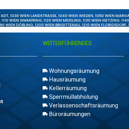
TADT
,
1030 WIEN LANDSTRASSE
,
1040 WIEN WIEDEN
,
1050 WIEN MARG
,
1110 WIEN SIMMERING
,
1120 WIEN MEIDLING
,
1130 WIEN HIETZING
,
114
190 WIEN DÖBLING
,
1200 WIEN BRIGITTENAU
,
1210 WIEN FLORIDSDORF
,
WEİTERFÜHRENDES
Wohnungsräumung
Hausräumung
z
Kellerräumung
Sperrmüllabholung
at
Verlassenschaftsräumung
Büroräumungen