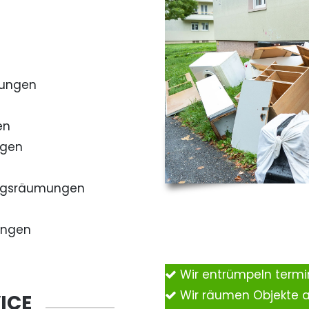
mungen
en
ngen
ngsräumungen
ungen
Wir entrümpeln term
Wir räumen Objekte 
ICE