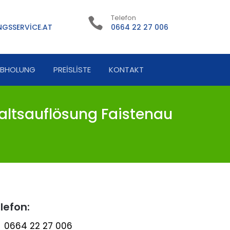
Telefon
GSSERVICE.AT
0664 22 27 006
ABHOLUNG
PREISLISTE
KONTAKT
ltsauflösung Faistenau
lefon:
0664 22 27 006