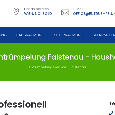
Einsatzbereich
E-Mail
WIEN, NÖ, BGLD
OFFICE@ENTRUEMPELUN
UNG
HAUSRÄUMUNG
KELLERRÄUMUNG
SPERRMÜLL
ntrümpelung Faistenau - Hausha
Entrümpelungsservice
>
Faistenau
fessionell
Te