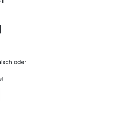
d
nisch oder
e!