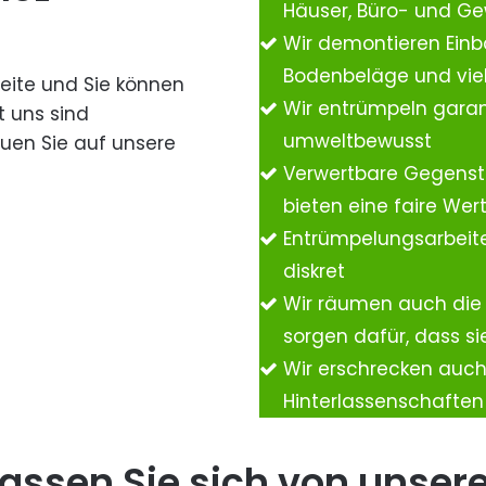
Häuser, Büro- und G
Wir demontieren Einb
Bodenbeläge und vie
Seite und Sie können
Wir entrümpeln garan
t uns sind
umweltbewusst
auen Sie auf unsere
Verwertbare Gegenst
bieten eine faire We
Entrümpelungsarbeite
diskret
Wir räumen auch die
sorgen dafür, dass si
Wir erschrecken auc
Hinterlassenschafte
assen Sie sich von unser