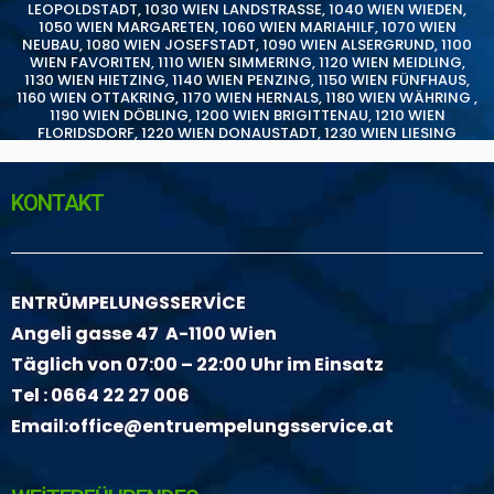
LEOPOLDSTADT
,
1030 WIEN LANDSTRASSE
,
1040 WIEN WIEDEN
,
1050 WIEN MARGARETEN
,
1060 WIEN MARIAHILF
,
1070 WIEN
NEUBAU
,
1080 WIEN JOSEFSTADT
,
1090 WIEN ALSERGRUND
,
1100
WIEN FAVORITEN
,
1110 WIEN SIMMERING
,
1120 WIEN MEIDLING
,
1130 WIEN HIETZING
,
1140 WIEN PENZING
,
1150 WIEN FÜNFHAUS
,
1160 WIEN OTTAKRING
,
1170 WIEN HERNALS
,
1180 WIEN WÄHRING
,
1190 WIEN DÖBLING
,
1200 WIEN BRIGITTENAU
,
1210 WIEN
FLORIDSDORF
,
1220 WIEN DONAUSTADT
,
1230 WIEN LIESING
KONTAKT
ENTRÜMPELUNGSSERVİCE
Angeli gasse 47 A-1100 Wien
Täglich von 07:00 – 22:00 Uhr im Einsatz
Tel :
0664 22 27 006
Email:
office@entruempelungsservice.at