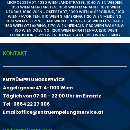
LEOPOLDSTADT
,
1030 WIEN LANDSTRASSE
,
1040 WIEN WIEDEN
,
1050 WIEN MARGARETEN
,
1060 WIEN MARIAHILF
,
1070 WIEN
NEUBAU
,
1080 WIEN JOSEFSTADT
,
1090 WIEN ALSERGRUND
,
1100
WIEN FAVORITEN
,
1110 WIEN SIMMERING
,
1120 WIEN MEIDLING
,
1130 WIEN HIETZING
,
1140 WIEN PENZING
,
1150 WIEN FÜNFHAUS
,
1160 WIEN OTTAKRING
,
1170 WIEN HERNALS
,
1180 WIEN WÄHRING
,
1190 WIEN DÖBLING
,
1200 WIEN BRIGITTENAU
,
1210 WIEN
FLORIDSDORF
,
1220 WIEN DONAUSTADT
,
1230 WIEN LIESING
KONTAKT
ENTRÜMPELUNGSSERVİCE
Angeli gasse 47 A-1100 Wien
Täglich von 07:00 – 22:00 Uhr im Einsatz
Tel :
0664 22 27 006
Email:
office@entruempelungsservice.at