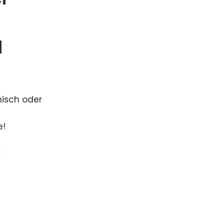
d
nisch oder
e!