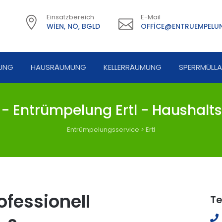
Einsatzbereich
E-Mail
WIEN, NÖ, BGLD
OFFICE@ENTRUEMPELUN
UNG
HAUSRÄUMUNG
KELLERRÄUMUNG
SPERRMÜLL
- Entrümpelung Ertl - Haushalts
Entrümpelungsservice
>
Ertl
fessionell
Te