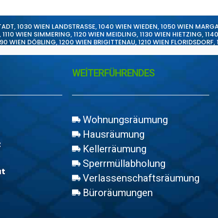
TADT
,
1030 WIEN LANDSTRASSE
,
1040 WIEN WIEDEN
,
1050 WIEN MARG
,
1110 WIEN SIMMERING
,
1120 WIEN MEIDLING
,
1130 WIEN HIETZING
,
114
190 WIEN DÖBLING
,
1200 WIEN BRIGITTENAU
,
1210 WIEN FLORIDSDORF
,
WEİTERFÜHRENDES
Wohnungsräumung
Hausräumung
z
Kellerräumung
Sperrmüllabholung
at
Verlassenschaftsräumung
Büroräumungen