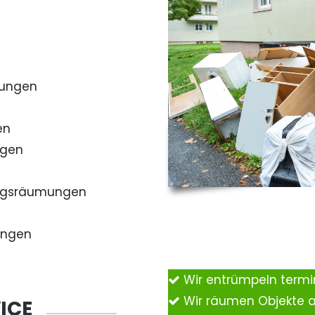
mungen
en
ngen
ngsräumungen
ungen
Wir entrümpeln term
Wir räumen Objekte 
ICE