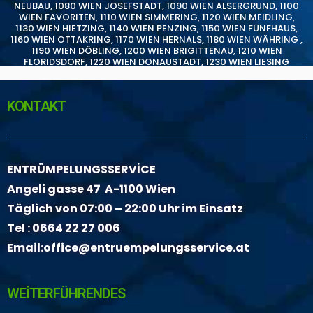
NEUBAU
,
1080 WIEN JOSEFSTADT
,
1090 WIEN ALSERGRUND
,
1100
WIEN FAVORITEN
,
1110 WIEN SIMMERING
,
1120 WIEN MEIDLING
,
1130 WIEN HIETZING
,
1140 WIEN PENZING
,
1150 WIEN FÜNFHAUS
,
1160 WIEN OTTAKRING
,
1170 WIEN HERNALS
,
1180 WIEN WÄHRING
,
1190 WIEN DÖBLING
,
1200 WIEN BRIGITTENAU
,
1210 WIEN
FLORIDSDORF
,
1220 WIEN DONAUSTADT
,
1230 WIEN LIESING
KONTAKT
ENTRÜMPELUNGSSERVİCE
Angeli gasse 47 A-1100 Wien
Täglich von 07:00 – 22:00 Uhr im Einsatz
Tel :
0664 22 27 006
Email:
office@entruempelungsservice.at
WEİTERFÜHRENDES