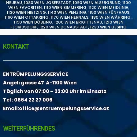
NEUBAU
,
1080 WIEN JOSEFSTADT
,
1090 WIEN ALSERGRUND
,
1100
WIEN FAVORITEN
,
1110 WIEN SIMMERING
,
1120 WIEN MEIDLING
,
1130 WIEN HIETZING
,
1140 WIEN PENZING
,
1150 WIEN FÜNFHAUS
,
1160 WIEN OTTAKRING
,
1170 WIEN HERNALS
,
1180 WIEN WÄHRING
,
1190 WIEN DÖBLING
,
1200 WIEN BRIGITTENAU
,
1210 WIEN
FLORIDSDORF
,
1220 WIEN DONAUSTADT
,
1230 WIEN LIESING
KONTAKT
ENTRÜMPELUNGSSERVİCE
Angeli gasse 47 A-1100 Wien
Täglich von 07:00 – 22:00 Uhr im Einsatz
Tel :
0664 22 27 006
Email:
office@entruempelungsservice.at
WEİTERFÜHRENDES