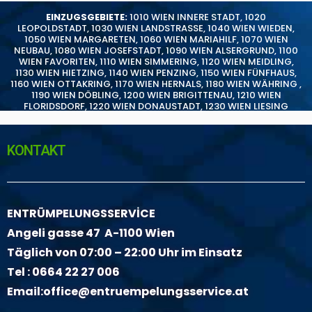
EINZUGSGEBIETE:
1010 WIEN INNERE STADT
,
1020
LEOPOLDSTADT
,
1030 WIEN LANDSTRASSE
,
1040 WIEN WIEDEN
,
1050 WIEN MARGARETEN
,
1060 WIEN MARIAHILF
,
1070 WIEN
NEUBAU
,
1080 WIEN JOSEFSTADT
,
1090 WIEN ALSERGRUND
,
1100
WIEN FAVORITEN
,
1110 WIEN SIMMERING
,
1120 WIEN MEIDLING
,
1130 WIEN HIETZING
,
1140 WIEN PENZING
,
1150 WIEN FÜNFHAUS
,
1160 WIEN OTTAKRING
,
1170 WIEN HERNALS
,
1180 WIEN WÄHRING
,
1190 WIEN DÖBLING
,
1200 WIEN BRIGITTENAU
,
1210 WIEN
FLORIDSDORF
,
1220 WIEN DONAUSTADT
,
1230 WIEN LIESING
KONTAKT
ENTRÜMPELUNGSSERVİCE
Angeli gasse 47 A-1100 Wien
Täglich von 07:00 – 22:00 Uhr im Einsatz
Tel :
0664 22 27 006
Email:
office@entruempelungsservice.at