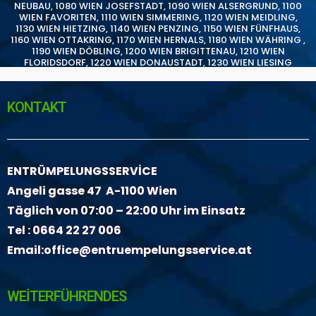
NEUBAU
,
1080 WIEN JOSEFSTADT
,
1090 WIEN ALSERGRUND
,
1100
WIEN FAVORITEN
,
1110 WIEN SIMMERING
,
1120 WIEN MEIDLING
,
1130 WIEN HIETZING
,
1140 WIEN PENZING
,
1150 WIEN FÜNFHAUS
,
1160 WIEN OTTAKRING
,
1170 WIEN HERNALS
,
1180 WIEN WÄHRING
,
1190 WIEN DÖBLING
,
1200 WIEN BRIGITTENAU
,
1210 WIEN
FLORIDSDORF
,
1220 WIEN DONAUSTADT
,
1230 WIEN LIESING
KONTAKT
ENTRÜMPELUNGSSERVİCE
Angeli gasse 47 A-1100 Wien
Täglich von 07:00 – 22:00 Uhr im Einsatz
Tel :
0664 22 27 006
Email:
office@entruempelungsservice.at
WEİTERFÜHRENDES