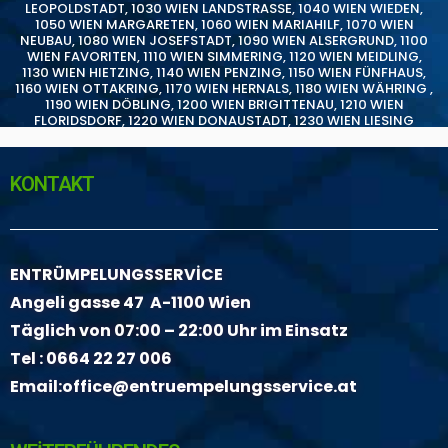
LEOPOLDSTADT
,
1030 WIEN LANDSTRASSE
,
1040 WIEN WIEDEN
,
1050 WIEN MARGARETEN
,
1060 WIEN MARIAHILF
,
1070 WIEN
NEUBAU
,
1080 WIEN JOSEFSTADT
,
1090 WIEN ALSERGRUND
,
1100
WIEN FAVORITEN
,
1110 WIEN SIMMERING
,
1120 WIEN MEIDLING
,
1130 WIEN HIETZING
,
1140 WIEN PENZING
,
1150 WIEN FÜNFHAUS
,
1160 WIEN OTTAKRING
,
1170 WIEN HERNALS
,
1180 WIEN WÄHRING
,
1190 WIEN DÖBLING
,
1200 WIEN BRIGITTENAU
,
1210 WIEN
FLORIDSDORF
,
1220 WIEN DONAUSTADT
,
1230 WIEN LIESING
KONTAKT
ENTRÜMPELUNGSSERVİCE
Angeli gasse 47 A-1100 Wien
Täglich von 07:00 – 22:00 Uhr im Einsatz
Tel :
0664 22 27 006
Email:
office@entruempelungsservice.at