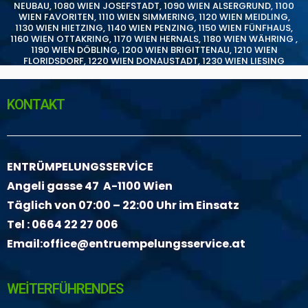
NEUBAU
,
1080 WIEN JOSEFSTADT
,
1090 WIEN ALSERGRUND
,
1100
WIEN FAVORITEN
,
1110 WIEN SIMMERING
,
1120 WIEN MEIDLING
,
1130 WIEN HIETZING
,
1140 WIEN PENZING
,
1150 WIEN FÜNFHAUS
,
1160 WIEN OTTAKRING
,
1170 WIEN HERNALS
,
1180 WIEN WÄHRING
,
1190 WIEN DÖBLING
,
1200 WIEN BRIGITTENAU
,
1210 WIEN
FLORIDSDORF
,
1220 WIEN DONAUSTADT
,
1230 WIEN LIESING
KONTAKT
ENTRÜMPELUNGSSERVİCE
Angeli gasse 47 A-1100 Wien
Täglich von 07:00 – 22:00 Uhr im Einsatz
Tel :
0664 22 27 006
Email:
office@entruempelungsservice.at
WEİTERFÜHRENDES