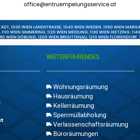
office@entruempelungsservice.at
TADT
,
1030 WIEN LANDSTRASSE
,
1040 WIEN WIEDEN
,
1050 WIEN MARG
,
1110 WIEN SIMMERING
,
1120 WIEN MEIDLING
,
1130 WIEN HIETZING
,
114
190 WIEN DÖBLING
,
1200 WIEN BRIGITTENAU
,
1210 WIEN FLORIDSDORF
,
WEİTERFÜHRENDES
Wohnungsräumung
Hausräumung
z
Kellerräumung
Sperrmüllabholung
at
Verlassenschaftsräumung
Büroräumungen