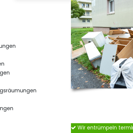
mungen
en
ngen
ngsräumungen
ungen
Wir entrümpeln term