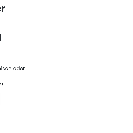
er
d
nisch oder
e!