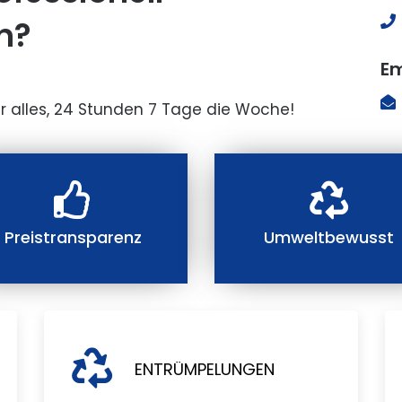
n?
Em
r alles, 24 Stunden 7 Tage die Woche!
Preistransparenz
Umweltbewusst
ENTRÜMPELUNGEN