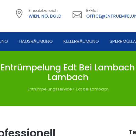
Einsatzbereich
E-Mail
WIEN, NÖ, BGLD
OFFICE@ENTRUEMPELUN
UNG
HAUSRÄUMUNG
KELLERRÄUMUNG
SPERRMÜLL
Entrümpelung Edt Bei Lambach -
Lambach
Entrümpelungsservice
>
Edt bei Lambach
fessionell
Te