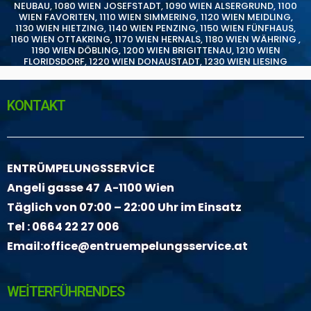
NEUBAU
,
1080 WIEN JOSEFSTADT
,
1090 WIEN ALSERGRUND
,
1100
WIEN FAVORITEN
,
1110 WIEN SIMMERING
,
1120 WIEN MEIDLING
,
1130 WIEN HIETZING
,
1140 WIEN PENZING
,
1150 WIEN FÜNFHAUS
,
1160 WIEN OTTAKRING
,
1170 WIEN HERNALS
,
1180 WIEN WÄHRING
,
1190 WIEN DÖBLING
,
1200 WIEN BRIGITTENAU
,
1210 WIEN
FLORIDSDORF
,
1220 WIEN DONAUSTADT
,
1230 WIEN LIESING
KONTAKT
ENTRÜMPELUNGSSERVİCE
Angeli gasse 47 A-1100 Wien
Täglich von 07:00 – 22:00 Uhr im Einsatz
Tel :
0664 22 27 006
Email:
office@entruempelungsservice.at
WEİTERFÜHRENDES