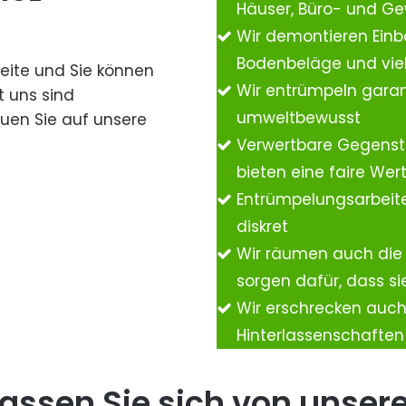
Häuser, Büro- und G
Wir demontieren Einb
Bodenbeläge und vie
Seite und Sie können
Wir entrümpeln garan
t uns sind
umweltbewusst
auen Sie auf unsere
Verwertbare Gegenst
bieten eine faire We
Entrümpelungsarbeite
diskret
Wir räumen auch die
sorgen dafür, dass si
Wir erschrecken auc
Hinterlassenschafte
assen Sie sich von unser