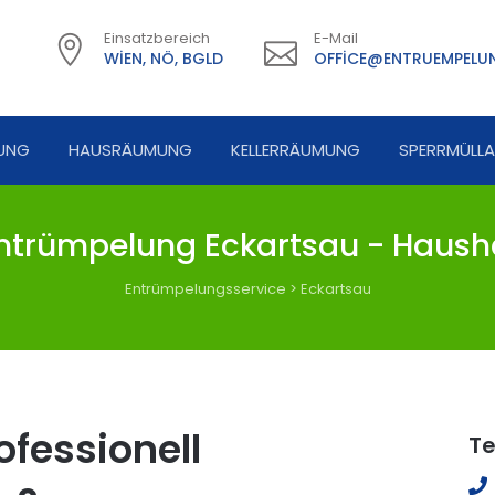
Einsatzbereich
E-Mail
WIEN, NÖ, BGLD
OFFICE@ENTRUEMPELUN
UNG
HAUSRÄUMUNG
KELLERRÄUMUNG
SPERRMÜLL
ntrümpelung Eckartsau - Hausha
Entrümpelungsservice
>
Eckartsau
fessionell
Te