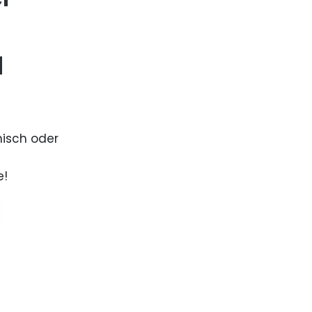
d
nisch oder
e!