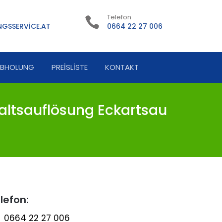
Telefon
GSSERVICE.AT
0664 22 27 006
ABHOLUNG
PREISLISTE
KONTAKT
ltsauflösung Eckartsau
lefon:
0664 22 27 006