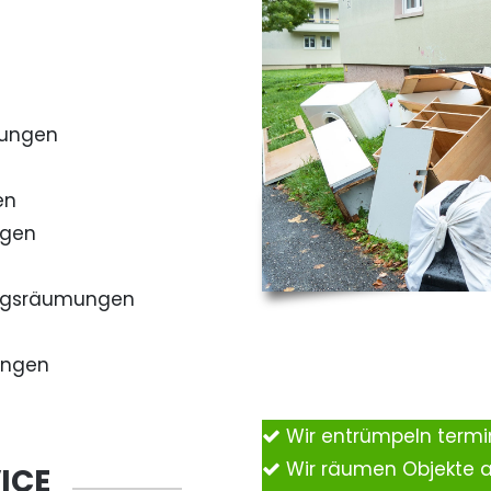
mungen
en
ngen
ngsräumungen
ungen
Wir entrümpeln term
Wir räumen Objekte 
ICE