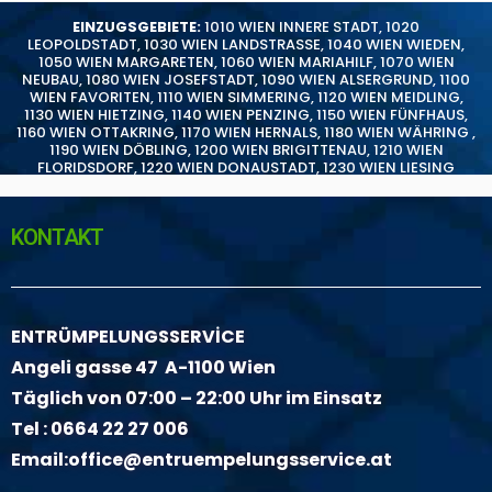
EINZUGSGEBIETE:
1010 WIEN INNERE STADT
,
1020
LEOPOLDSTADT
,
1030 WIEN LANDSTRASSE
,
1040 WIEN WIEDEN
,
1050 WIEN MARGARETEN
,
1060 WIEN MARIAHILF
,
1070 WIEN
NEUBAU
,
1080 WIEN JOSEFSTADT
,
1090 WIEN ALSERGRUND
,
1100
WIEN FAVORITEN
,
1110 WIEN SIMMERING
,
1120 WIEN MEIDLING
,
1130 WIEN HIETZING
,
1140 WIEN PENZING
,
1150 WIEN FÜNFHAUS
,
1160 WIEN OTTAKRING
,
1170 WIEN HERNALS
,
1180 WIEN WÄHRING
,
1190 WIEN DÖBLING
,
1200 WIEN BRIGITTENAU
,
1210 WIEN
FLORIDSDORF
,
1220 WIEN DONAUSTADT
,
1230 WIEN LIESING
KONTAKT
ENTRÜMPELUNGSSERVİCE
Angeli gasse 47 A-1100 Wien
Täglich von 07:00 – 22:00 Uhr im Einsatz
Tel :
0664 22 27 006
Email:
office@entruempelungsservice.at