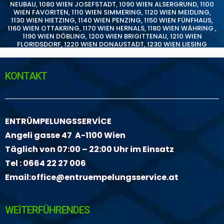
NEUBAU
,
1080 WIEN JOSEFSTADT
,
1090 WIEN ALSERGRUND
,
1100
WIEN FAVORITEN
,
1110 WIEN SIMMERING
,
1120 WIEN MEIDLING
,
1130 WIEN HIETZING
,
1140 WIEN PENZING
,
1150 WIEN FÜNFHAUS
,
1160 WIEN OTTAKRING
,
1170 WIEN HERNALS
,
1180 WIEN WÄHRING
,
1190 WIEN DÖBLING
,
1200 WIEN BRIGITTENAU
,
1210 WIEN
FLORIDSDORF
,
1220 WIEN DONAUSTADT
,
1230 WIEN LIESING
KONTAKT
ENTRÜMPELUNGSSERVİCE
Angeli gasse 47 A-1100 Wien
Täglich von 07:00 – 22:00 Uhr im Einsatz
Tel :
0664 22 27 006
Email:
office@entruempelungsservice.at
WEİTERFÜHRENDES