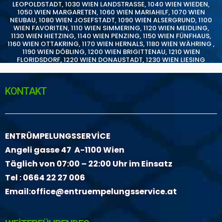
LEOPOLDSTADT
,
1030 WIEN LANDSTRASSE
,
1040 WIEN WIEDEN
,
1050 WIEN MARGARETEN
,
1060 WIEN MARIAHILF
,
1070 WIEN
NEUBAU
,
1080 WIEN JOSEFSTADT
,
1090 WIEN ALSERGRUND
,
1100
WIEN FAVORITEN
,
1110 WIEN SIMMERING
,
1120 WIEN MEIDLING
,
1130 WIEN HIETZING
,
1140 WIEN PENZING
,
1150 WIEN FÜNFHAUS
,
1160 WIEN OTTAKRING
,
1170 WIEN HERNALS
,
1180 WIEN WÄHRING
,
1190 WIEN DÖBLING
,
1200 WIEN BRIGITTENAU
,
1210 WIEN
FLORIDSDORF
,
1220 WIEN DONAUSTADT
,
1230 WIEN LIESING
KONTAKT
ENTRÜMPELUNGSSERVİCE
Angeli gasse 47 A-1100 Wien
Täglich von 07:00 – 22:00 Uhr im Einsatz
Tel :
0664 22 27 006
Email:
office@entruempelungsservice.at