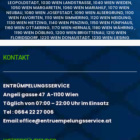
LEOPOLDSTADT
,
1030 WIEN LANDSTRASSE
,
1040 WIEN WIEDEN
,
1050 WIEN MARGARETEN
,
1060 WIEN MARIAHILF
,
1070 WIEN
NEUBAU
,
1080 WIEN JOSEFSTADT
,
1090 WIEN ALSERGRUND
,
1100
WIEN FAVORITEN
,
1110 WIEN SIMMERING
,
1120 WIEN MEIDLING
,
1130 WIEN HIETZING
,
1140 WIEN PENZING
,
1150 WIEN FÜNFHAUS
,
1160 WIEN OTTAKRING
,
1170 WIEN HERNALS
,
1180 WIEN WÄHRING
,
1190 WIEN DÖBLING
,
1200 WIEN BRIGITTENAU
,
1210 WIEN
FLORIDSDORF
,
1220 WIEN DONAUSTADT
,
1230 WIEN LIESING
KONTAKT
ENTRÜMPELUNGSSERVİCE
Angeli gasse 47 A-1100 Wien
Täglich von 07:00 – 22:00 Uhr im Einsatz
Tel :
0664 22 27 006
Email:
office@entruempelungsservice.at