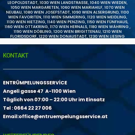
LEOPOLDSTADT
,
1030 WIEN LANDSTRASSE
,
1040 WIEN WIEDEN
,
1050 WIEN MARGARETEN
,
1060 WIEN MARIAHILF
,
1070 WIEN
NEUBAU
,
1080 WIEN JOSEFSTADT
,
1090 WIEN ALSERGRUND
,
1100
WIEN FAVORITEN
,
1110 WIEN SIMMERING
,
1120 WIEN MEIDLING
,
1130 WIEN HIETZING
,
1140 WIEN PENZING
,
1150 WIEN FÜNFHAUS
,
1160 WIEN OTTAKRING
,
1170 WIEN HERNALS
,
1180 WIEN WÄHRING
,
1190 WIEN DÖBLING
,
1200 WIEN BRIGITTENAU
,
1210 WIEN
FLORIDSDORF
,
1220 WIEN DONAUSTADT
,
1230 WIEN LIESING
KONTAKT
ENTRÜMPELUNGSSERVİCE
Angeli gasse 47 A-1100 Wien
Täglich von 07:00 – 22:00 Uhr im Einsatz
Tel :
0664 22 27 006
Email:
office@entruempelungsservice.at