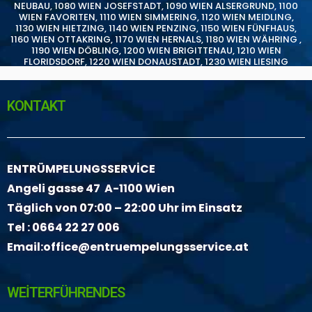
NEUBAU
,
1080 WIEN JOSEFSTADT
,
1090 WIEN ALSERGRUND
,
1100
WIEN FAVORITEN
,
1110 WIEN SIMMERING
,
1120 WIEN MEIDLING
,
1130 WIEN HIETZING
,
1140 WIEN PENZING
,
1150 WIEN FÜNFHAUS
,
1160 WIEN OTTAKRING
,
1170 WIEN HERNALS
,
1180 WIEN WÄHRING
,
1190 WIEN DÖBLING
,
1200 WIEN BRIGITTENAU
,
1210 WIEN
FLORIDSDORF
,
1220 WIEN DONAUSTADT
,
1230 WIEN LIESING
KONTAKT
ENTRÜMPELUNGSSERVİCE
Angeli gasse 47 A-1100 Wien
Täglich von 07:00 – 22:00 Uhr im Einsatz
Tel :
0664 22 27 006
Email:
office@entruempelungsservice.at
WEİTERFÜHRENDES