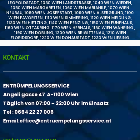
LEOPOLDSTADT
,
1030 WIEN LANDSTRASSE
,
1040 WIEN WIEDEN
,
1050 WIEN MARGARETEN
,
1060 WIEN MARIAHILF
,
1070 WIEN
NEUBAU
,
1080 WIEN JOSEFSTADT
,
1090 WIEN ALSERGRUND
,
1100
WIEN FAVORITEN
,
1110 WIEN SIMMERING
,
1120 WIEN MEIDLING
,
1130 WIEN HIETZING
,
1140 WIEN PENZING
,
1150 WIEN FÜNFHAUS
,
1160 WIEN OTTAKRING
,
1170 WIEN HERNALS
,
1180 WIEN WÄHRING
,
1190 WIEN DÖBLING
,
1200 WIEN BRIGITTENAU
,
1210 WIEN
FLORIDSDORF
,
1220 WIEN DONAUSTADT
,
1230 WIEN LIESING
KONTAKT
ENTRÜMPELUNGSSERVİCE
Angeli gasse 47 A-1100 Wien
Täglich von 07:00 – 22:00 Uhr im Einsatz
Tel :
0664 22 27 006
Email:
office@entruempelungsservice.at