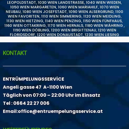
LEOPOLDSTADT
,
1030 WIEN LANDSTRASSE
,
1040 WIEN WIEDEN
,
1050 WIEN MARGARETEN
,
1060 WIEN MARIAHILF
,
1070 WIEN
NEUBAU
,
1080 WIEN JOSEFSTADT
,
1090 WIEN ALSERGRUND
,
1100
WIEN FAVORITEN
,
1110 WIEN SIMMERING
,
1120 WIEN MEIDLING
,
1130 WIEN HIETZING
,
1140 WIEN PENZING
,
1150 WIEN FÜNFHAUS
,
1160 WIEN OTTAKRING
,
1170 WIEN HERNALS
,
1180 WIEN WÄHRING
,
1190 WIEN DÖBLING
,
1200 WIEN BRIGITTENAU
,
1210 WIEN
FLORIDSDORF
,
1220 WIEN DONAUSTADT
,
1230 WIEN LIESING
KONTAKT
ENTRÜMPELUNGSSERVİCE
Angeli gasse 47 A-1100 Wien
Täglich von 07:00 – 22:00 Uhr im Einsatz
Tel :
0664 22 27 006
Email:
office@entruempelungsservice.at