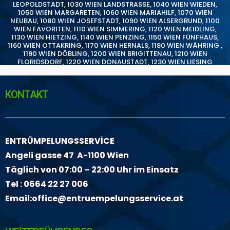
LEOPOLDSTADT
,
1030 WIEN LANDSTRASSE
,
1040 WIEN WIEDEN
,
1050 WIEN MARGARETEN
,
1060 WIEN MARIAHILF
,
1070 WIEN
NEUBAU
,
1080 WIEN JOSEFSTADT
,
1090 WIEN ALSERGRUND
,
1100
WIEN FAVORITEN
,
1110 WIEN SIMMERING
,
1120 WIEN MEIDLING
,
1130 WIEN HIETZING
,
1140 WIEN PENZING
,
1150 WIEN FÜNFHAUS
,
1160 WIEN OTTAKRING
,
1170 WIEN HERNALS
,
1180 WIEN WÄHRING
,
1190 WIEN DÖBLING
,
1200 WIEN BRIGITTENAU
,
1210 WIEN
FLORIDSDORF
,
1220 WIEN DONAUSTADT
,
1230 WIEN LIESING
KONTAKT
ENTRÜMPELUNGSSERVİCE
Angeli gasse 47 A-1100 Wien
Täglich von 07:00 – 22:00 Uhr im Einsatz
Tel :
0664 22 27 006
Email:
office@entruempelungsservice.at