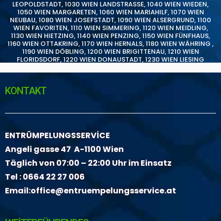
LEOPOLDSTADT
,
1030 WIEN LANDSTRASSE
,
1040 WIEN WIEDEN
,
1050 WIEN MARGARETEN
,
1060 WIEN MARIAHILF
,
1070 WIEN
NEUBAU
,
1080 WIEN JOSEFSTADT
,
1090 WIEN ALSERGRUND
,
1100
WIEN FAVORITEN
,
1110 WIEN SIMMERING
,
1120 WIEN MEIDLING
,
1130 WIEN HIETZING
,
1140 WIEN PENZING
,
1150 WIEN FÜNFHAUS
,
1160 WIEN OTTAKRING
,
1170 WIEN HERNALS
,
1180 WIEN WÄHRING
,
1190 WIEN DÖBLING
,
1200 WIEN BRIGITTENAU
,
1210 WIEN
FLORIDSDORF
,
1220 WIEN DONAUSTADT
,
1230 WIEN LIESING
KONTAKT
ENTRÜMPELUNGSSERVİCE
Angeli gasse 47 A-1100 Wien
Täglich von 07:00 – 22:00 Uhr im Einsatz
Tel :
0664 22 27 006
Email:
office@entruempelungsservice.at