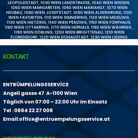
LEOPOLDSTADT
,
1030 WIEN LANDSTRASSE
,
1040 WIEN WIEDEN
,
1050 WIEN MARGARETEN
,
1060 WIEN MARIAHILF
,
1070 WIEN
NEUBAU
,
1080 WIEN JOSEFSTADT
,
1090 WIEN ALSERGRUND
,
1100
WIEN FAVORITEN
,
1110 WIEN SIMMERING
,
1120 WIEN MEIDLING
,
1130 WIEN HIETZING
,
1140 WIEN PENZING
,
1150 WIEN FÜNFHAUS
,
1160 WIEN OTTAKRING
,
1170 WIEN HERNALS
,
1180 WIEN WÄHRING
,
1190 WIEN DÖBLING
,
1200 WIEN BRIGITTENAU
,
1210 WIEN
FLORIDSDORF
,
1220 WIEN DONAUSTADT
,
1230 WIEN LIESING
KONTAKT
ENTRÜMPELUNGSSERVİCE
Angeli gasse 47 A-1100 Wien
Täglich von 07:00 – 22:00 Uhr im Einsatz
Tel :
0664 22 27 006
Email:
office@entruempelungsservice.at