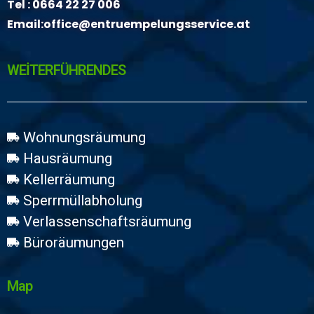
Tel :
0664 22 27 006
Email:
office@entruempelungsservice.at
WEİTERFÜHRENDES
Wohnungsräumung
Hausräumung
Kellerräumung
Sperrmüllabholung
Verlassenschaftsräumung
Büroräumungen
Map