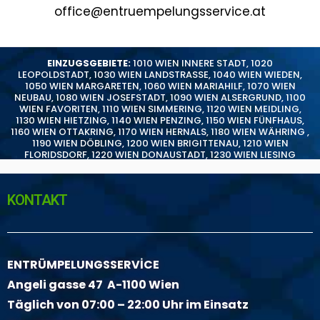
office@entruempelungsservice.at
EINZUGSGEBIETE:
1010 WIEN INNERE STADT
,
1020
LEOPOLDSTADT
,
1030 WIEN LANDSTRASSE
,
1040 WIEN WIEDEN
,
1050 WIEN MARGARETEN
,
1060 WIEN MARIAHILF
,
1070 WIEN
NEUBAU
,
1080 WIEN JOSEFSTADT
,
1090 WIEN ALSERGRUND
,
1100
WIEN FAVORITEN
,
1110 WIEN SIMMERING
,
1120 WIEN MEIDLING
,
1130 WIEN HIETZING
,
1140 WIEN PENZING
,
1150 WIEN FÜNFHAUS
,
1160 WIEN OTTAKRING
,
1170 WIEN HERNALS
,
1180 WIEN WÄHRING
,
1190 WIEN DÖBLING
,
1200 WIEN BRIGITTENAU
,
1210 WIEN
FLORIDSDORF
,
1220 WIEN DONAUSTADT
,
1230 WIEN LIESING
KONTAKT
ENTRÜMPELUNGSSERVİCE
Angeli gasse 47 A-1100 Wien
Täglich von 07:00 – 22:00 Uhr im Einsatz