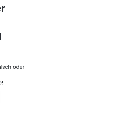
er
d
nisch oder
e!