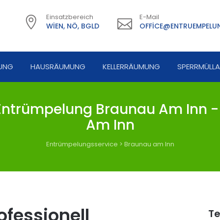
Einsatzbereich
E-Mail
WIEN, NÖ, BGLD
OFFICE@ENTRUEMPELUN
UNG
HAUSRÄUMUNG
KELLERRÄUMUNG
SPERRMÜLL
ntrümpelung Braunau Am Inn -
Am Inn
Entrümpelungsservice
>
Braunau am Inn
fessionell
Te