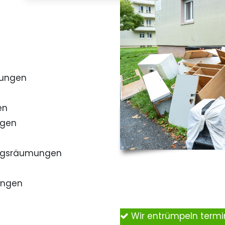
mungen
en
ngen
ngsräumungen
ungen
Wir entrümpeln term