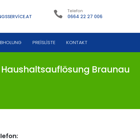
Telefon
GSSERVICE.AT
0664 22 27 006
ABHOLUNG
PREISLISTE
KONTAKT
 Haushaltsauflösung Braunau
lefon: