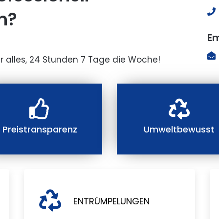
n?
Em
r alles, 24 Stunden 7 Tage die Woche!
Preistransparenz
Umweltbewusst
ENTRÜMPELUNGEN