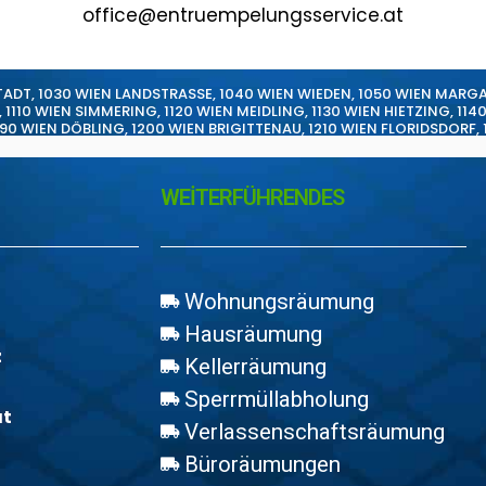
office@entruempelungsservice.at
TADT
,
1030 WIEN LANDSTRASSE
,
1040 WIEN WIEDEN
,
1050 WIEN MARG
,
1110 WIEN SIMMERING
,
1120 WIEN MEIDLING
,
1130 WIEN HIETZING
,
114
190 WIEN DÖBLING
,
1200 WIEN BRIGITTENAU
,
1210 WIEN FLORIDSDORF
,
WEİTERFÜHRENDES
Wohnungsräumung
Hausräumung
z
Kellerräumung
Sperrmüllabholung
at
Verlassenschaftsräumung
Büroräumungen