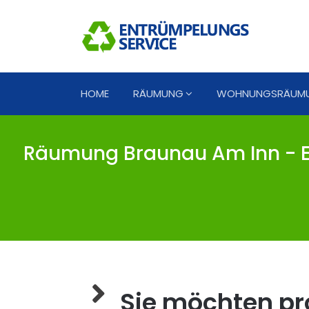
HOME
RÄUMUNG
WOHNUNGSRÄUM
Räumung Braunau Am Inn - E
Sie möchten pro