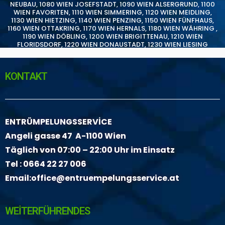
NEUBAU
,
1080 WIEN JOSEFSTADT
,
1090 WIEN ALSERGRUND
,
1100
WIEN FAVORITEN
,
1110 WIEN SIMMERING
,
1120 WIEN MEIDLING
,
1130 WIEN HIETZING
,
1140 WIEN PENZING
,
1150 WIEN FÜNFHAUS
,
1160 WIEN OTTAKRING
,
1170 WIEN HERNALS
,
1180 WIEN WÄHRING
,
1190 WIEN DÖBLING
,
1200 WIEN BRIGITTENAU
,
1210 WIEN
FLORIDSDORF
,
1220 WIEN DONAUSTADT
,
1230 WIEN LIESING
KONTAKT
ENTRÜMPELUNGSSERVİCE
Angeli gasse 47 A-1100 Wien
Täglich von 07:00 – 22:00 Uhr im Einsatz
Tel :
0664 22 27 006
Email:
office@entruempelungsservice.at
WEİTERFÜHRENDES