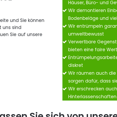
Häuser, Büro- und G
Wir demontieren Einb
Bodenbeläge und vie
Seite und Sie können
Wir entrümpeln garan
t uns sind
umweltbewusst
auen Sie auf unsere
Verwertbare Gegenst
bieten eine faire We
Entrümpelungsarbeite
diskret
Wir räumen auch die
sorgen dafür, dass si
Wir erschrecken auc
Hinterlassenschafte
assen Sie sich von unser