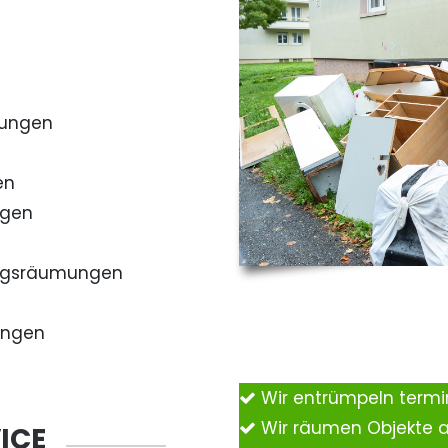
mungen
en
ngen
ngsräumungen
ungen
Wir entrümpeln term
Wir räumen Objekte 
ICE