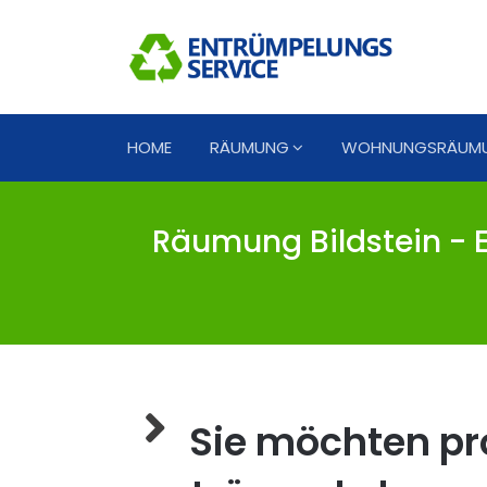
HOME
RÄUMUNG
WOHNUNGSRÄUM
Räumung Bildstein - E
Sie möchten pro