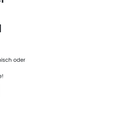
d
nisch oder
e!