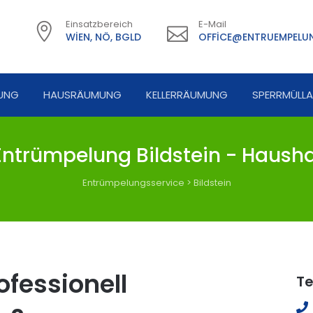
Einsatzbereich
E-Mail
WIEN, NÖ, BGLD
OFFICE@ENTRUEMPELUN
UNG
HAUSRÄUMUNG
KELLERRÄUMUNG
SPERRMÜLL
ntrümpelung Bildstein - Hausha
Entrümpelungsservice
>
Bildstein
fessionell
Te