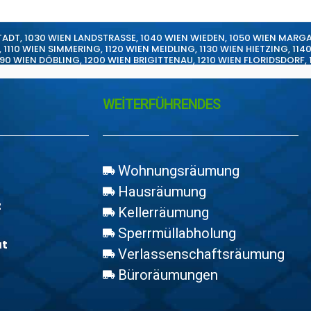
TADT
,
1030 WIEN LANDSTRASSE
,
1040 WIEN WIEDEN
,
1050 WIEN MARG
,
1110 WIEN SIMMERING
,
1120 WIEN MEIDLING
,
1130 WIEN HIETZING
,
114
190 WIEN DÖBLING
,
1200 WIEN BRIGITTENAU
,
1210 WIEN FLORIDSDORF
,
WEİTERFÜHRENDES
Wohnungsräumung
Hausräumung
z
Kellerräumung
Sperrmüllabholung
at
Verlassenschaftsräumung
Büroräumungen