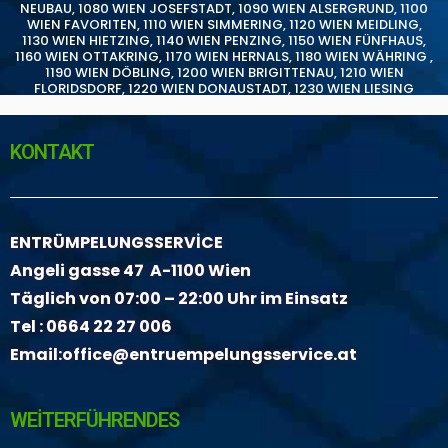
NEUBAU
,
1080 WIEN JOSEFSTADT
,
1090 WIEN ALSERGRUND
,
1100
WIEN FAVORITEN
,
1110 WIEN SIMMERING
,
1120 WIEN MEIDLING
,
1130 WIEN HIETZING
,
1140 WIEN PENZING
,
1150 WIEN FÜNFHAUS
,
1160 WIEN OTTAKRING
,
1170 WIEN HERNALS
,
1180 WIEN WÄHRING
,
1190 WIEN DÖBLING
,
1200 WIEN BRIGITTENAU
,
1210 WIEN
FLORIDSDORF
,
1220 WIEN DONAUSTADT
,
1230 WIEN LIESING
KONTAKT
ENTRÜMPELUNGSSERVİCE
Angeli gasse 47 A-1100 Wien
Täglich von 07:00 – 22:00 Uhr im Einsatz
Tel :
0664 22 27 006
Email:
office@entruempelungsservice.at
WEİTERFÜHRENDES