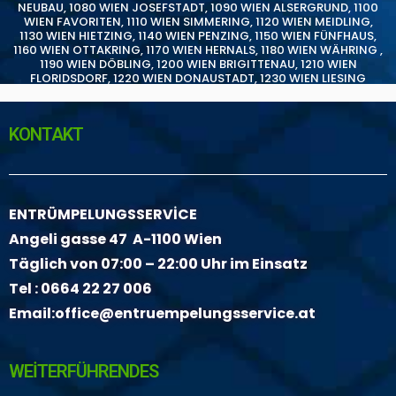
NEUBAU
,
1080 WIEN JOSEFSTADT
,
1090 WIEN ALSERGRUND
,
1100
WIEN FAVORITEN
,
1110 WIEN SIMMERING
,
1120 WIEN MEIDLING
,
1130 WIEN HIETZING
,
1140 WIEN PENZING
,
1150 WIEN FÜNFHAUS
,
1160 WIEN OTTAKRING
,
1170 WIEN HERNALS
,
1180 WIEN WÄHRING
,
1190 WIEN DÖBLING
,
1200 WIEN BRIGITTENAU
,
1210 WIEN
FLORIDSDORF
,
1220 WIEN DONAUSTADT
,
1230 WIEN LIESING
KONTAKT
ENTRÜMPELUNGSSERVİCE
Angeli gasse 47 A-1100 Wien
Täglich von 07:00 – 22:00 Uhr im Einsatz
Tel :
0664 22 27 006
Email:
office@entruempelungsservice.at
WEİTERFÜHRENDES