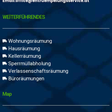
Email:
office@entruempelungsservice.at
WEİTERFÜHRENDES
Wohnungsräumung
Hausräumung
Kellerräumung
Sperrmüllabholung
Verlassenschaftsräumung
Büroräumungen
Map