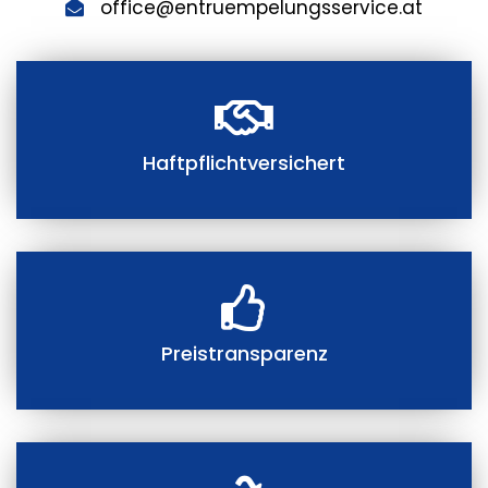
office@entruempelungsservice.at
Haftpflichtversichert
Preistransparenz