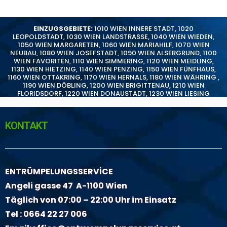
EINZUGSGEBIETE:
1010 WIEN INNERE STADT
,
1020
LEOPOLDSTADT
,
1030 WIEN LANDSTRASSE
,
1040 WIEN WIEDEN
,
1050 WIEN MARGARETEN
,
1060 WIEN MARIAHILF
,
1070 WIEN
NEUBAU
,
1080 WIEN JOSEFSTADT
,
1090 WIEN ALSERGRUND
,
1100
WIEN FAVORITEN
,
1110 WIEN SIMMERING
,
1120 WIEN MEIDLING
,
1130 WIEN HIETZING
,
1140 WIEN PENZING
,
1150 WIEN FÜNFHAUS
,
1160 WIEN OTTAKRING
,
1170 WIEN HERNALS
,
1180 WIEN WÄHRING
,
1190 WIEN DÖBLING
,
1200 WIEN BRIGITTENAU
,
1210 WIEN
FLORIDSDORF
,
1220 WIEN DONAUSTADT
,
1230 WIEN LIESING
KONTAKT
ENTRÜMPELUNGSSERVİCE
Angeli gasse 47 A-1100 Wien
Täglich von 07:00 – 22:00 Uhr im Einsatz
Tel :
0664 22 27 006