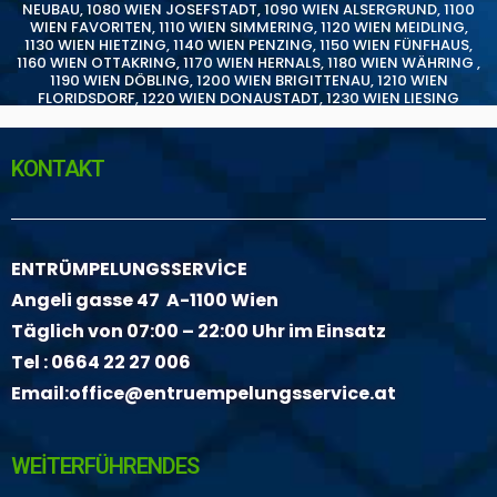
NEUBAU
,
1080 WIEN JOSEFSTADT
,
1090 WIEN ALSERGRUND
,
1100
WIEN FAVORITEN
,
1110 WIEN SIMMERING
,
1120 WIEN MEIDLING
,
1130 WIEN HIETZING
,
1140 WIEN PENZING
,
1150 WIEN FÜNFHAUS
,
1160 WIEN OTTAKRING
,
1170 WIEN HERNALS
,
1180 WIEN WÄHRING
,
1190 WIEN DÖBLING
,
1200 WIEN BRIGITTENAU
,
1210 WIEN
FLORIDSDORF
,
1220 WIEN DONAUSTADT
,
1230 WIEN LIESING
KONTAKT
ENTRÜMPELUNGSSERVİCE
Angeli gasse 47 A-1100 Wien
Täglich von 07:00 – 22:00 Uhr im Einsatz
Tel :
0664 22 27 006
Email:
office@entruempelungsservice.at
WEİTERFÜHRENDES