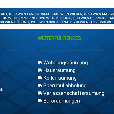
TADT
,
1030 WIEN LANDSTRASSE
,
1040 WIEN WIEDEN
,
1050 WIEN MARG
,
1110 WIEN SIMMERING
,
1120 WIEN MEIDLING
,
1130 WIEN HIETZING
,
114
190 WIEN DÖBLING
,
1200 WIEN BRIGITTENAU
,
1210 WIEN FLORIDSDORF
,
WEİTERFÜHRENDES
Wohnungsräumung
Hausräumung
z
Kellerräumung
Sperrmüllabholung
at
Verlassenschaftsräumung
Büroräumungen