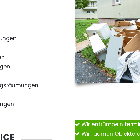
mungen
en
ngen
ngsräumungen
ungen
Wir entrümpeln term
Wir räumen Objekte 
ICE