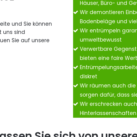
Häuser, Büro- und G
Wir demontieren Einb
Bodenbeläge und vie
Seite und Sie können
Wir entrümpeln garan
t uns sind
umweltbewusst
auen Sie auf unsere
Verwertbare Gegenst
bieten eine faire We
Entrümpelungsarbeite
diskret
Wir räumen auch die
sorgen dafür, dass si
Wir erschrecken auc
Hinterlassenschafte
assen Sie sich von unser