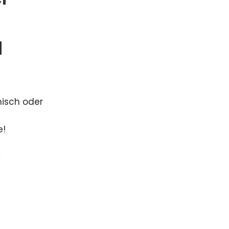
d
nisch oder
e!