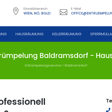
Einsatzbereich
E-Mail
WIEN, NÖ, BGLD
OFFICE@ENTRUEMPELUN
UNG
HAUSRÄUMUNG
KELLERRÄUMUNG
SPERRMÜLL
rümpelung Baldramsdorf - Haus
Entrümpelungsservice
>
Baldramsdorf
fessionell
Te