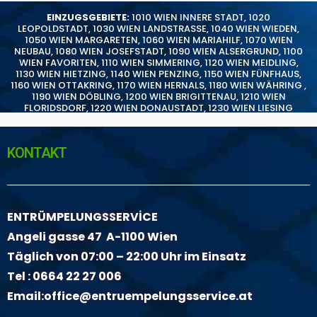
EINZUGSGEBIETE:
1010 WIEN INNERE STADT
,
1020
LEOPOLDSTADT
,
1030 WIEN LANDSTRASSE
,
1040 WIEN WIEDEN
,
1050 WIEN MARGARETEN
,
1060 WIEN MARIAHILF
,
1070 WIEN
NEUBAU
,
1080 WIEN JOSEFSTADT
,
1090 WIEN ALSERGRUND
,
1100
WIEN FAVORITEN
,
1110 WIEN SIMMERING
,
1120 WIEN MEIDLING
,
1130 WIEN HIETZING
,
1140 WIEN PENZING
,
1150 WIEN FÜNFHAUS
,
1160 WIEN OTTAKRING
,
1170 WIEN HERNALS
,
1180 WIEN WÄHRING
,
1190 WIEN DÖBLING
,
1200 WIEN BRIGITTENAU
,
1210 WIEN
FLORIDSDORF
,
1220 WIEN DONAUSTADT
,
1230 WIEN LIESING
KONTAKT
ENTRÜMPELUNGSSERVİCE
Angeli gasse 47 A-1100 Wien
Täglich von 07:00 – 22:00 Uhr im Einsatz
Tel :
0664 22 27 006
Email:
office@entruempelungsservice.at