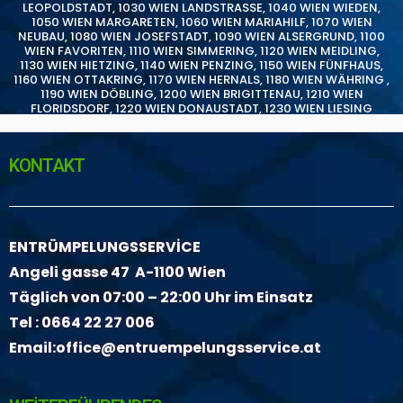
LEOPOLDSTADT
,
1030 WIEN LANDSTRASSE
,
1040 WIEN WIEDEN
,
1050 WIEN MARGARETEN
,
1060 WIEN MARIAHILF
,
1070 WIEN
NEUBAU
,
1080 WIEN JOSEFSTADT
,
1090 WIEN ALSERGRUND
,
1100
WIEN FAVORITEN
,
1110 WIEN SIMMERING
,
1120 WIEN MEIDLING
,
1130 WIEN HIETZING
,
1140 WIEN PENZING
,
1150 WIEN FÜNFHAUS
,
1160 WIEN OTTAKRING
,
1170 WIEN HERNALS
,
1180 WIEN WÄHRING
,
1190 WIEN DÖBLING
,
1200 WIEN BRIGITTENAU
,
1210 WIEN
FLORIDSDORF
,
1220 WIEN DONAUSTADT
,
1230 WIEN LIESING
KONTAKT
ENTRÜMPELUNGSSERVİCE
Angeli gasse 47 A-1100 Wien
Täglich von 07:00 – 22:00 Uhr im Einsatz
Tel :
0664 22 27 006
Email:
office@entruempelungsservice.at