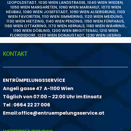
LEOPOLDSTADT
,
1030 WIEN LANDSTRASSE
,
1040 WIEN WIEDEN
,
1050 WIEN MARGARETEN
,
1060 WIEN MARIAHILF
,
1070 WIEN
NEUBAU
,
1080 WIEN JOSEFSTADT
,
1090 WIEN ALSERGRUND
,
1100
WIEN FAVORITEN
,
1110 WIEN SIMMERING
,
1120 WIEN MEIDLING
,
1130 WIEN HIETZING
,
1140 WIEN PENZING
,
1150 WIEN FÜNFHAUS
,
1160 WIEN OTTAKRING
,
1170 WIEN HERNALS
,
1180 WIEN WÄHRING
,
1190 WIEN DÖBLING
,
1200 WIEN BRIGITTENAU
,
1210 WIEN
FLORIDSDORF
,
1220 WIEN DONAUSTADT
,
1230 WIEN LIESING
KONTAKT
ENTRÜMPELUNGSSERVİCE
Angeli gasse 47 A-1100 Wien
Täglich von 07:00 – 22:00 Uhr im Einsatz
Tel :
0664 22 27 006
Email:
office@entruempelungsservice.at