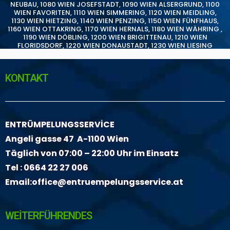
NEUBAU
,
1080 WIEN JOSEFSTADT
,
1090 WIEN ALSERGRUND
,
1100
WIEN FAVORITEN
,
1110 WIEN SIMMERING
,
1120 WIEN MEIDLING
,
1130 WIEN HIETZING
,
1140 WIEN PENZING
,
1150 WIEN FÜNFHAUS
,
1160 WIEN OTTAKRING
,
1170 WIEN HERNALS
,
1180 WIEN WÄHRING
,
1190 WIEN DÖBLING
,
1200 WIEN BRIGITTENAU
,
1210 WIEN
FLORIDSDORF
,
1220 WIEN DONAUSTADT
,
1230 WIEN LIESING
KONTAKT
ENTRÜMPELUNGSSERVİCE
Angeli gasse 47 A-1100 Wien
Täglich von 07:00 – 22:00 Uhr im Einsatz
Tel :
0664 22 27 006
Email:
office@entruempelungsservice.at
WEİTERFÜHRENDES