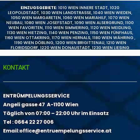
EINZUGSGEBIETE:
1010 WIEN INNERE STADT
,
1020
LEOPOLDSTADT
,
1030 WIEN LANDSTRASSE
,
1040 WIEN WIEDEN
,
1050 WIEN MARGARETEN
,
1060 WIEN MARIAHILF
,
1070 WIEN
NEUBAU
,
1080 WIEN JOSEFSTADT
,
1090 WIEN ALSERGRUND
,
1100
WIEN FAVORITEN
,
1110 WIEN SIMMERING
,
1120 WIEN MEIDLING
,
1130 WIEN HIETZING
,
1140 WIEN PENZING
,
1150 WIEN FÜNFHAUS
,
1160 WIEN OTTAKRING
,
1170 WIEN HERNALS
,
1180 WIEN WÄHRING
,
1190 WIEN DÖBLING
,
1200 WIEN BRIGITTENAU
,
1210 WIEN
FLORIDSDORF
,
1220 WIEN DONAUSTADT
,
1230 WIEN LIESING
KONTAKT
ENTRÜMPELUNGSSERVİCE
Angeli gasse 47 A-1100 Wien
Täglich von 07:00 – 22:00 Uhr im Einsatz
Tel :
0664 22 27 006
Email:
office@entruempelungsservice.at