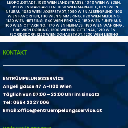
LEOPOLDSTADT
,
1030 WIEN LANDSTRASSE
,
1040 WIEN WIEDEN
,
1050 WIEN MARGARETEN
,
1060 WIEN MARIAHILF
,
1070 WIEN
NEUBAU
,
1080 WIEN JOSEFSTADT
,
1090 WIEN ALSERGRUND
,
1100
WIEN FAVORITEN
,
1110 WIEN SIMMERING
,
1120 WIEN MEIDLING
,
1130 WIEN HIETZING
,
1140 WIEN PENZING
,
1150 WIEN FÜNFHAUS
,
1160 WIEN OTTAKRING
,
1170 WIEN HERNALS
,
1180 WIEN WÄHRING
,
1190 WIEN DÖBLING
,
1200 WIEN BRIGITTENAU
,
1210 WIEN
FLORIDSDORF
,
1220 WIEN DONAUSTADT
,
1230 WIEN LIESING
KONTAKT
ENTRÜMPELUNGSSERVİCE
Angeli gasse 47 A-1100 Wien
Täglich von 07:00 – 22:00 Uhr im Einsatz
Tel :
0664 22 27 006
Email:
office@entruempelungsservice.at