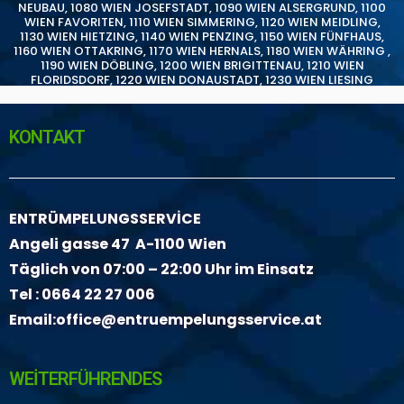
NEUBAU
,
1080 WIEN JOSEFSTADT
,
1090 WIEN ALSERGRUND
,
1100
WIEN FAVORITEN
,
1110 WIEN SIMMERING
,
1120 WIEN MEIDLING
,
1130 WIEN HIETZING
,
1140 WIEN PENZING
,
1150 WIEN FÜNFHAUS
,
1160 WIEN OTTAKRING
,
1170 WIEN HERNALS
,
1180 WIEN WÄHRING
,
1190 WIEN DÖBLING
,
1200 WIEN BRIGITTENAU
,
1210 WIEN
FLORIDSDORF
,
1220 WIEN DONAUSTADT
,
1230 WIEN LIESING
KONTAKT
ENTRÜMPELUNGSSERVİCE
Angeli gasse 47 A-1100 Wien
Täglich von 07:00 – 22:00 Uhr im Einsatz
Tel :
0664 22 27 006
Email:
office@entruempelungsservice.at
WEİTERFÜHRENDES