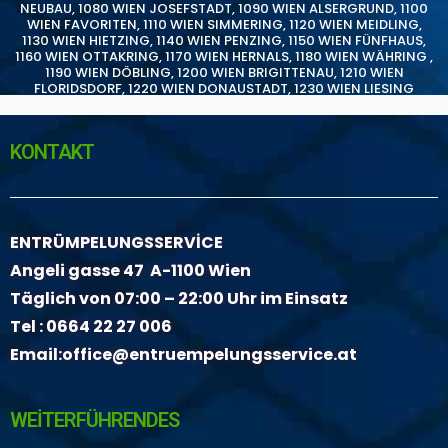
NEUBAU
,
1080 WIEN JOSEFSTADT
,
1090 WIEN ALSERGRUND
,
1100
WIEN FAVORITEN
,
1110 WIEN SIMMERING
,
1120 WIEN MEIDLING
,
1130 WIEN HIETZING
,
1140 WIEN PENZING
,
1150 WIEN FÜNFHAUS
,
1160 WIEN OTTAKRING
,
1170 WIEN HERNALS
,
1180 WIEN WÄHRING
,
1190 WIEN DÖBLING
,
1200 WIEN BRIGITTENAU
,
1210 WIEN
FLORIDSDORF
,
1220 WIEN DONAUSTADT
,
1230 WIEN LIESING
KONTAKT
ENTRÜMPELUNGSSERVİCE
Angeli gasse 47 A-1100 Wien
Täglich von 07:00 – 22:00 Uhr im Einsatz
Tel :
0664 22 27 006
Email:
office@entruempelungsservice.at
WEİTERFÜHRENDES