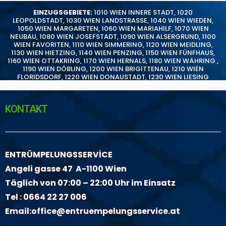
EINZUGSGEBIETE:
1010 WIEN INNERE STADT
,
1020
LEOPOLDSTADT
,
1030 WIEN LANDSTRASSE
,
1040 WIEN WIEDEN
,
1050 WIEN MARGARETEN
,
1060 WIEN MARIAHILF
,
1070 WIEN
NEUBAU
,
1080 WIEN JOSEFSTADT
,
1090 WIEN ALSERGRUND
,
1100
WIEN FAVORITEN
,
1110 WIEN SIMMERING
,
1120 WIEN MEIDLING
,
1130 WIEN HIETZING
,
1140 WIEN PENZING
,
1150 WIEN FÜNFHAUS
,
1160 WIEN OTTAKRING
,
1170 WIEN HERNALS
,
1180 WIEN WÄHRING
,
1190 WIEN DÖBLING
,
1200 WIEN BRIGITTENAU
,
1210 WIEN
FLORIDSDORF
,
1220 WIEN DONAUSTADT
,
1230 WIEN LIESING
KONTAKT
ENTRÜMPELUNGSSERVİCE
Angeli gasse 47 A-1100 Wien
Täglich von 07:00 – 22:00 Uhr im Einsatz
Tel :
0664 22 27 006
Email:
office@entruempelungsservice.at