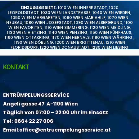
EINZUGSGEBIETE:
1010 WIEN INNERE STADT
,
1020
LEOPOLDSTADT
,
1030 WIEN LANDSTRASSE
,
1040 WIEN WIEDEN
,
1050 WIEN MARGARETEN
,
1060 WIEN MARIAHILF
,
1070 WIEN
NEUBAU
,
1080 WIEN JOSEFSTADT
,
1090 WIEN ALSERGRUND
,
1100
WIEN FAVORITEN
,
1110 WIEN SIMMERING
,
1120 WIEN MEIDLING
,
1130 WIEN HIETZING
,
1140 WIEN PENZING
,
1150 WIEN FÜNFHAUS
,
1160 WIEN OTTAKRING
,
1170 WIEN HERNALS
,
1180 WIEN WÄHRING
,
1190 WIEN DÖBLING
,
1200 WIEN BRIGITTENAU
,
1210 WIEN
FLORIDSDORF
,
1220 WIEN DONAUSTADT
,
1230 WIEN LIESING
KONTAKT
ENTRÜMPELUNGSSERVİCE
Angeli gasse 47 A-1100 Wien
Täglich von 07:00 – 22:00 Uhr im Einsatz
Tel :
0664 22 27 006
Email:
office@entruempelungsservice.at