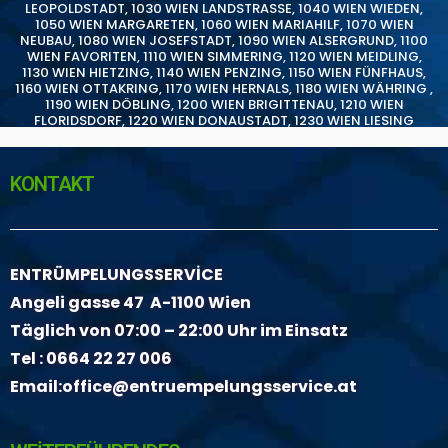
LEOPOLDSTADT
,
1030 WIEN LANDSTRASSE
,
1040 WIEN WIEDEN
,
1050 WIEN MARGARETEN
,
1060 WIEN MARIAHILF
,
1070 WIEN
NEUBAU
,
1080 WIEN JOSEFSTADT
,
1090 WIEN ALSERGRUND
,
1100
WIEN FAVORITEN
,
1110 WIEN SIMMERING
,
1120 WIEN MEIDLING
,
1130 WIEN HIETZING
,
1140 WIEN PENZING
,
1150 WIEN FÜNFHAUS
,
1160 WIEN OTTAKRING
,
1170 WIEN HERNALS
,
1180 WIEN WÄHRING
,
1190 WIEN DÖBLING
,
1200 WIEN BRIGITTENAU
,
1210 WIEN
FLORIDSDORF
,
1220 WIEN DONAUSTADT
,
1230 WIEN LIESING
KONTAKT
ENTRÜMPELUNGSSERVİCE
Angeli gasse 47 A-1100 Wien
Täglich von 07:00 – 22:00 Uhr im Einsatz
Tel :
0664 22 27 006
Email:
office@entruempelungsservice.at