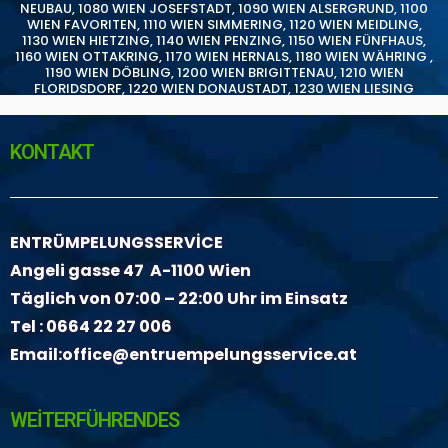
NEUBAU
,
1080 WIEN JOSEFSTADT
,
1090 WIEN ALSERGRUND
,
1100
WIEN FAVORITEN
,
1110 WIEN SIMMERING
,
1120 WIEN MEIDLING
,
1130 WIEN HIETZING
,
1140 WIEN PENZING
,
1150 WIEN FÜNFHAUS
,
1160 WIEN OTTAKRING
,
1170 WIEN HERNALS
,
1180 WIEN WÄHRING
,
1190 WIEN DÖBLING
,
1200 WIEN BRIGITTENAU
,
1210 WIEN
FLORIDSDORF
,
1220 WIEN DONAUSTADT
,
1230 WIEN LIESING
KONTAKT
ENTRÜMPELUNGSSERVİCE
Angeli gasse 47 A-1100 Wien
Täglich von 07:00 – 22:00 Uhr im Einsatz
Tel :
0664 22 27 006
Email:
office@entruempelungsservice.at
WEİTERFÜHRENDES