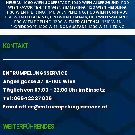
NEUBAU
,
1080 WIEN JOSEFSTADT
,
1090 WIEN ALSERGRUND
,
1100
WIEN FAVORITEN
,
1110 WIEN SIMMERING
,
1120 WIEN MEIDLING
,
1130 WIEN HIETZING
,
1140 WIEN PENZING
,
1150 WIEN FÜNFHAUS
,
1160 WIEN OTTAKRING
,
1170 WIEN HERNALS
,
1180 WIEN WÄHRING
,
1190 WIEN DÖBLING
,
1200 WIEN BRIGITTENAU
,
1210 WIEN
FLORIDSDORF
,
1220 WIEN DONAUSTADT
,
1230 WIEN LIESING
KONTAKT
ENTRÜMPELUNGSSERVİCE
Angeli gasse 47 A-1100 Wien
Täglich von 07:00 – 22:00 Uhr im Einsatz
Tel :
0664 22 27 006
Email:
office@entruempelungsservice.at
WEİTERFÜHRENDES