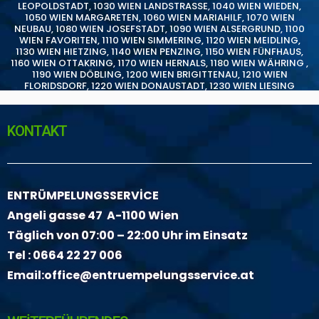
LEOPOLDSTADT
,
1030 WIEN LANDSTRASSE
,
1040 WIEN WIEDEN
,
1050 WIEN MARGARETEN
,
1060 WIEN MARIAHILF
,
1070 WIEN
NEUBAU
,
1080 WIEN JOSEFSTADT
,
1090 WIEN ALSERGRUND
,
1100
WIEN FAVORITEN
,
1110 WIEN SIMMERING
,
1120 WIEN MEIDLING
,
1130 WIEN HIETZING
,
1140 WIEN PENZING
,
1150 WIEN FÜNFHAUS
,
1160 WIEN OTTAKRING
,
1170 WIEN HERNALS
,
1180 WIEN WÄHRING
,
1190 WIEN DÖBLING
,
1200 WIEN BRIGITTENAU
,
1210 WIEN
FLORIDSDORF
,
1220 WIEN DONAUSTADT
,
1230 WIEN LIESING
KONTAKT
ENTRÜMPELUNGSSERVİCE
Angeli gasse 47 A-1100 Wien
Täglich von 07:00 – 22:00 Uhr im Einsatz
Tel :
0664 22 27 006
Email:
office@entruempelungsservice.at