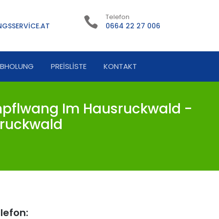
Telefon
GSSERVICE.AT
0664 22 27 006
ABHOLUNG
PREISLISTE
KONTAKT
pflwang Im Hausruckwald -
ruckwald
lefon: