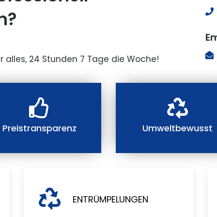
n?
Em
r alles, 24 Stunden 7 Tage die Woche!
Preistransparenz
Umweltbewusst
ENTRÜMPELUNGEN