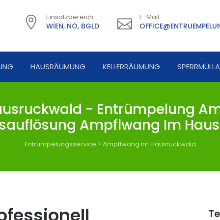
Einsatzbereich
E-Mail
WIEN, NÖ, BGLD
OFFICE@ENTRUEMPELUN
UNG
HAUSRÄUMUNG
KELLERRÄUMUNG
SPERRMÜLL
sruckwald - Entrümpelung Am
sauflösung Ampflwang Im Haus
Entrümpelungsservice
>
Ampflwang im Hausruckwald
fessionell
Te