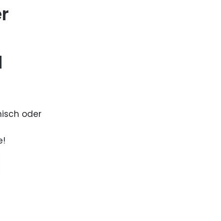
er
d
nisch oder
e!