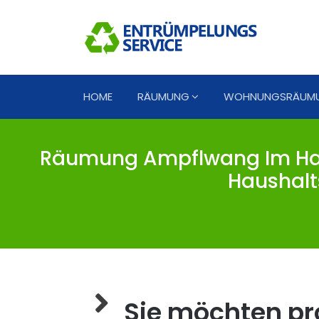
HOME
RÄUMUNG
WOHNUNGSRÄUM
Räumung Ampflwang Im Hau
Haushalt
Sie möchten pro