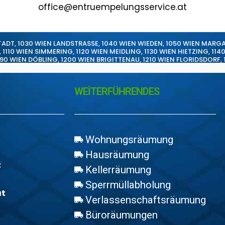
office@entruempelungsservice.at
TADT
,
1030 WIEN LANDSTRASSE
,
1040 WIEN WIEDEN
,
1050 WIEN MARG
,
1110 WIEN SIMMERING
,
1120 WIEN MEIDLING
,
1130 WIEN HIETZING
,
114
190 WIEN DÖBLING
,
1200 WIEN BRIGITTENAU
,
1210 WIEN FLORIDSDORF
,
WEİTERFÜHRENDES
Wohnungsräumung
Hausräumung
z
Kellerräumung
Sperrmüllabholung
at
Verlassenschaftsräumung
Büroräumungen