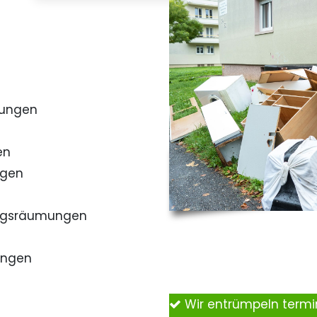
mungen
en
ngen
ngsräumungen
ungen
Wir entrümpeln term